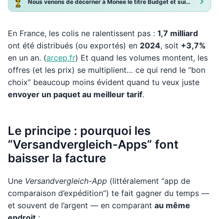
Nous venons de décerner à Monee le titre Budget et suivi de dépenses 2025 !
En France, les colis ne ralentissent pas :
1,7 milliard
ont été distribués (ou exportés) en
2024
, soit
+3,7%
en un an. (
arcep.fr
) Et quand les volumes montent, les
offres (et les prix) se multiplient… ce qui rend le “bon
choix” beaucoup moins évident quand tu veux juste
envoyer un paquet au meilleur tarif
.
Le principe : pourquoi les
“Versandvergleich-Apps” font
baisser la facture
Une
Versandvergleich-App
(littéralement “app de
comparaison d’expédition”) te fait gagner du temps —
et souvent de l’argent — en comparant
au même
endroit
: