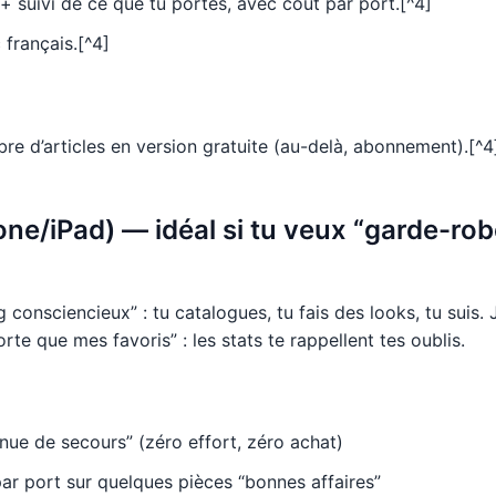
+ suivi de ce que tu portes, avec coût par port.[^4]
 français.[^4]
bre d’articles en version gratuite (au-delà, abonnement).[^4
one/iPad) — idéal si tu veux “garde-rob
 consciencieux” : tu catalogues, tu fais des looks, tu suis. 
rte que mes favoris” : les stats te rappellent tes oublis.
nue de secours” (zéro effort, zéro achat)
par port sur quelques pièces “bonnes affaires”