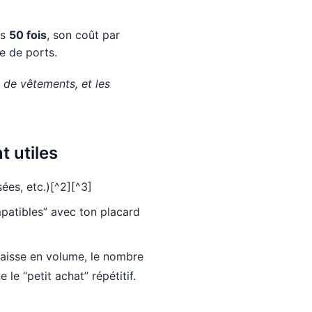
es
50 fois
, son coût par
re de ports.
p de vêtements, et les
 utiles
ées, etc.)[^2][^3]
patibles” avec ton placard
aisse en volume, le nombre
 le “petit achat” répétitif.