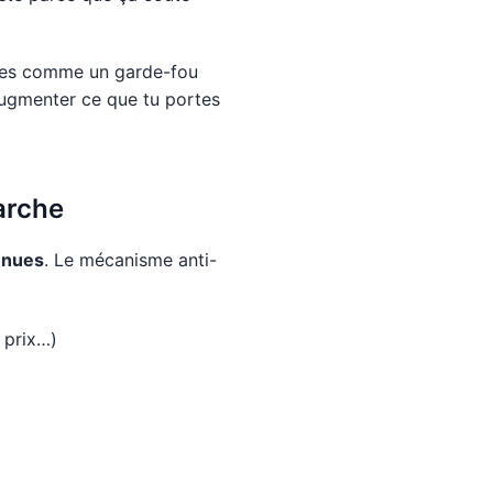
isées comme un garde-fou
’augmenter ce que tu portes
arche
enues
. Le mécanisme anti-
 prix…)