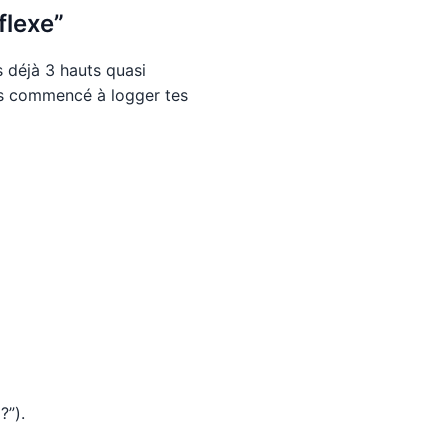
flexe”
as déjà 3 hauts quasi
 as commencé à logger tes
?”).