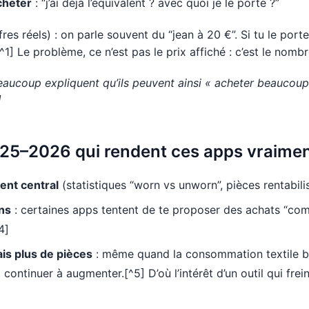
cheter
: “j’ai déjà l’équivalent ? avec quoi je le porte ?”
res réels) : on parle souvent du “jean à 20 €”. Si tu le port
1] Le problème, ce n’est pas le prix affiché : c’est le nomb
 beaucoup expliquent qu’ils peuvent ainsi « acheter beaucou
]
25–2026 qui rendent ces apps vraiment
ient central
(statistiques “worn vs unworn”, pièces rentabilis
ns
: certaines apps tentent de te proposer des achats “com
4]
is plus de pièces
: même quand la consommation textile b
ontinuer à augmenter.[^5] D’où l’intérêt d’un outil qui freine