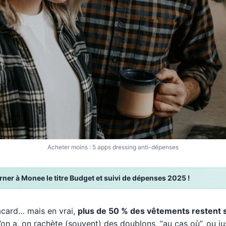
Acheter moins : 5 apps dressing anti-dépenses
er à Monee le titre Budget et suivi de dépenses 2025 !
acard… mais en vrai,
plus de 50 % des vêtements restent s
on a, on rachète (souvent) des doublons, “au cas où”, ou j