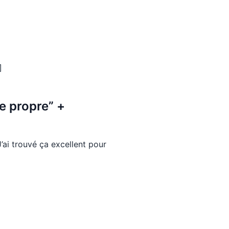
]
e propre” +
J’ai trouvé ça excellent pour