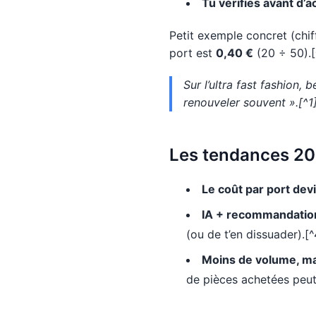
Tu vérifies avant d’a
Petit exemple concret (chiff
port est
0,40 €
(20 ÷ 50).[^
Sur l’ultra fast fashion,
renouveler souvent ».[^1
Les tendances 20
Le coût par port dev
IA + recommandatio
(ou de t’en dissuader).[^
Moins de volume, ma
de pièces achetées peut c