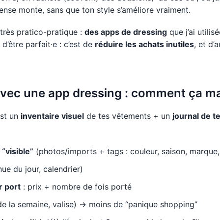
épense monte, sans que ton style s’améliore vraiment.
 très pratico-pratique :
des apps de dressing
que j’ai util
 d’être parfait·e : c’est de
réduire les achats inutiles
, et d
avec une app dressing : comment ça m
est un
inventaire visuel
de tes vêtements + un
journal de t
“visible”
(photos/imports + tags : couleur, saison, marque,
ue du jour, calendrier)
r port
: prix ÷ nombre de fois porté
e la semaine, valise) → moins de “panique shopping”