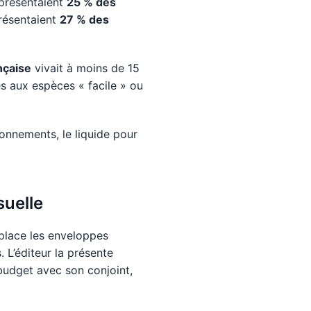
eprésentaient
25 % des
présentaient
27 % des
nçaise
vivait à moins de 15
ès aux espèces « facile » ou
onnements, le liquide pour
suelle
place les enveloppes
 L’éditeur la présente
udget avec son conjoint,