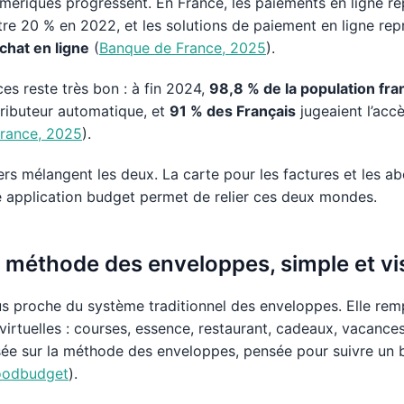
umériques progressent. En France, les paiements en ligne r
tre 20 % en 2022, et les solutions de paiement en ligne re
chat en ligne
(
Banque de France, 2025
).
ces reste très bon : à fin 2024,
98,8 % de la population fra
tributeur automatique, et
91 % des Français
jugeaient l’acc
rance, 2025
).
rs mélangent les deux. La carte pour les factures et les ab
e application budget permet de relier ces deux mondes.
a méthode des enveloppes, simple et vi
us proche du système traditionnel des enveloppes. Elle rem
irtuelles : courses, essence, restaurant, cadeaux, vacances.
e sur la méthode des enveloppes, pensée pour suivre un b
odbudget
).