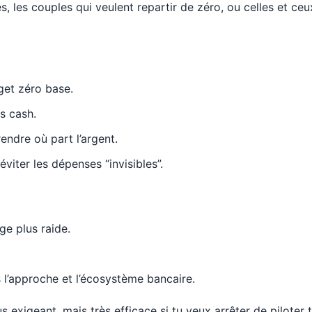
, les couples qui veulent repartir de zéro, ou celles et ce
get zéro base.
s cash.
ndre où part l’argent.
viter les dépenses “invisibles”.
ge plus raide.
 l’approche et l’écosystème bancaire.
 exigeant, mais très efficace si tu veux arrêter de piloter 