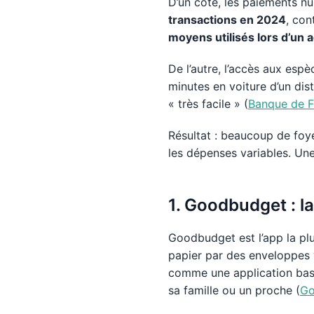
D’un côté, les paiements n
transactions en 2024
, con
moyens utilisés lors d’un a
De l’autre, l’accès aux espè
minutes en voiture d’un dis
« très facile » (
Banque de F
Résultat : beaucoup de foye
les dépenses variables. Un
1. Goodbudget : l
Goodbudget est l’app la pl
papier par des enveloppes v
comme une application basé
sa famille ou un proche (
Go