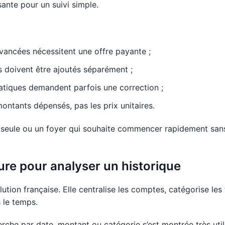
sante pour un suivi simple.
vancées nécessitent une offre payante ;
s doivent être ajoutés séparément ;
atiques demandent parfois une correction ;
 montants dépensés, pas les prix unitaires.
eule ou un foyer qui souhaite commencer rapidement sans 
leure pour analyser un historique
ution française. Elle centralise les comptes, catégorise les
 le temps.
rche par date, montant ou catégorie s’est montrée très util