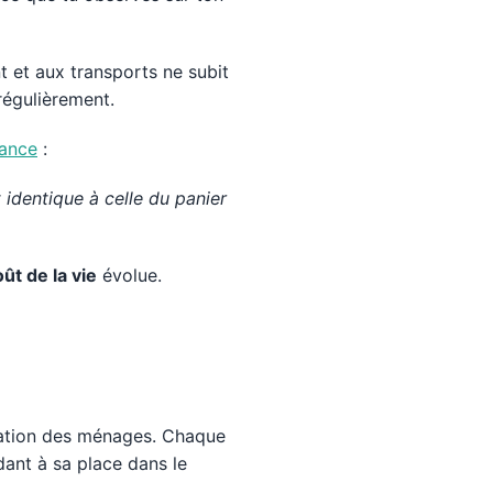
t et aux transports ne subit
régulièrement.
ance
:
identique à celle du panier
ût de la vie
évolue.
ommation des ménages. Chaque
dant à sa place dans le