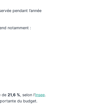
ervée pendant l’année
pend notamment :
sé de
21,6 %
, selon l’
Insee
.
mportante du budget.