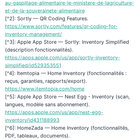
au-gaspillage-alimentaire-le-ministere-de-lagriculture-
et-de-la-souverainete-alimentaire
[^2]: Sortly — QR Coding Features.
https://www.sortly.com/features/qr-coding-for-
inventory-management/
[^3]: Apple App Store — Sortly: Inventory Simplified
(description fonctionnalités).
https://apps.apple.com/us/app/sortly-inventory-
simplified/id529353551
[^4]: Itemtopia — Home Inventory (fonctionnalités :
reçus, garanties, rapports/export).
https://www.itemtopia.com/home
[^5]: Apple App Store — Nest Egg - Inventory (scan,
langues, modèle sans abonnement).
https://apps.apple.com/us/app/nest-egg-
inventory/id431188993
[^6]: HomeZada — Home Inventory (fonctionnalités,
PDF, tableaux, documents).