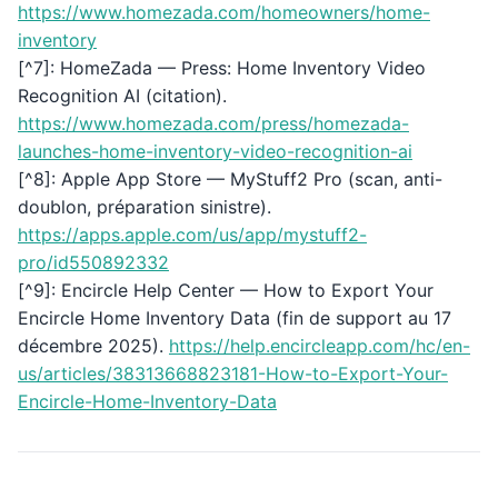
https://www.homezada.com/homeowners/home-
inventory
[^7]: HomeZada — Press: Home Inventory Video
Recognition AI (citation).
https://www.homezada.com/press/homezada-
launches-home-inventory-video-recognition-ai
[^8]: Apple App Store — MyStuff2 Pro (scan, anti-
doublon, préparation sinistre).
https://apps.apple.com/us/app/mystuff2-
pro/id550892332
[^9]: Encircle Help Center — How to Export Your
Encircle Home Inventory Data (fin de support au 17
décembre 2025).
https://help.encircleapp.com/hc/en-
us/articles/38313668823181-How-to-Export-Your-
Encircle-Home-Inventory-Data