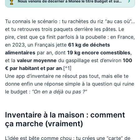
Nous venons de décerner à Monee le titre Budget et suivi de dépenses 2025 !
Tu connais le scénario : tu rachètes du riz “au cas où”…
et tu retrouves trois paquets derrière les pâtes. Le
pire, c’est que ça finit parfois à la poubelle : en France,
en 2023, un Français jette
61 kg de déchets
alimentaires
par an, dont
19 kg encore comestibles
,
et la
valeur moyenne
du gaspillage est d’environ
100
€ par habitant et par an
.[^1]
Une app d’inventaire ne résout pas tout, mais elle te
donne enfin une réponse simple à la question qui ruine
le budget :
“On en a déjà ou pas ?”
Inventaire à la maison : comment
ça marche (vraiment)
L’idée est bête comme chou : tu crées une “carte” de