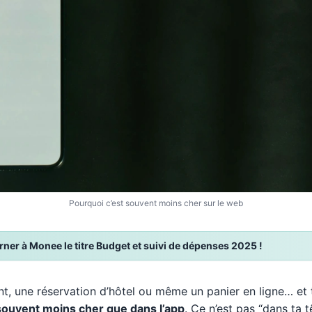
Pourquoi c’est souvent moins cher sur le web
er à Monee le titre Budget et suivi de dépenses 2025 !
 une réservation d’hôtel ou même un panier en ligne… et 
t souvent moins cher que dans l’app
. Ce n’est pas “dans ta t