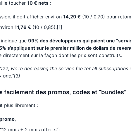
uille toucher
10 € nets
:
ion, il doit afficher environ
14,29 €
(10 / 0,70) pour retom
environ
11,76 €
(10 / 0,85).[1]
e indique que
99% des développeurs qui paient une “service
15% s’appliquent sur le premier million de dollars de reve
e directement sur la façon dont les prix sont construits.
2022, we're decreasing the service fee for all subscription
y one.”[3]
s facilement des promos, codes et “bundles”
t plus librement :
 promo
,
 “12 mois + 2 mois offerts”),