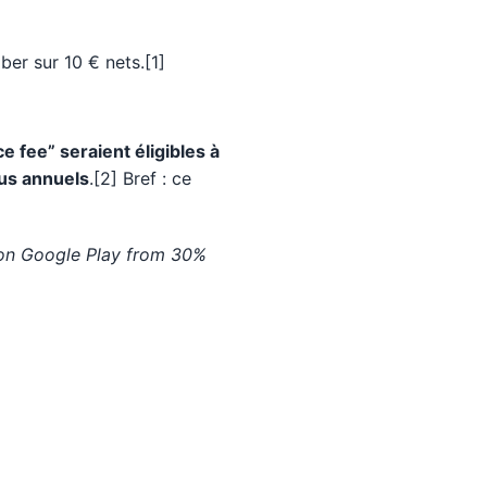
ber sur 10 € nets.[1]
 fee” seraient éligibles à
nus annuels
.[2] Bref : ce
s on Google Play from 30%