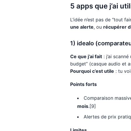
5 apps que j’ai ut
L’idée n’est pas de “tout fa
une alerte
, ou
récupérer 
1) idealo (comparateu
Ce que j’ai fait
: j’ai scanné
budget” (casque audio et as
Pourquoi c’est utile
: tu voi
Points forts
Comparaison massive 
mois
.[9]
Alertes de prix prat
Limites