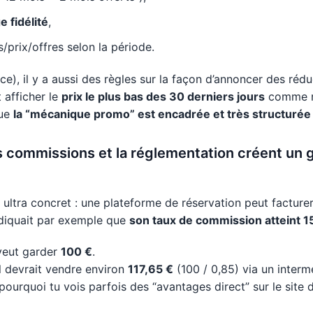
e fidélité
,
s/prix/offres selon la période.
e), il y a aussi des règles sur la façon d’annoncer des réd
 afficher le
prix le plus bas des 30 derniers jours
comme ré
que
la “mécanique promo” est encadrée et très structurée
s commissions et la réglementation créent un gr
est ultra concret : une plateforme de réservation peut factu
ndiquait par exemple que
son taux de commission atteint
 veut garder
100 €
.
l devrait vendre environ
117,65 €
(100 / 0,85) via un interm
ourquoi tu vois parfois des “avantages direct” sur le site de 