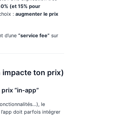
 30% (et 15% pour
choix :
augmenter le prix
nt d’une
“service fee”
sur
 impacte ton prix)
prix “in‑app”
nctionnalités…), le
l’app doit parfois intégrer