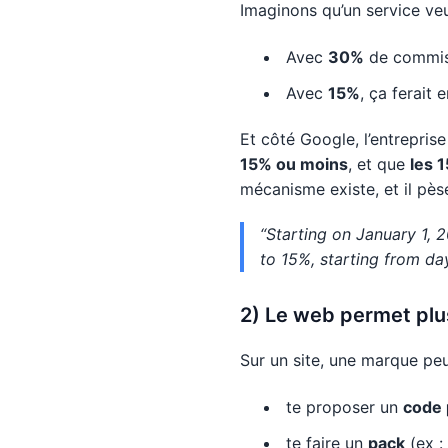
Imaginons qu’un service ve
Avec
30%
de commiss
Avec
15%
, ça ferait 
Et côté Google, l’entrepris
15% ou moins
, et que
les 
mécanisme existe, et il pès
“Starting on January 1, 
to 15%, starting from da
2) Le web permet plu
Sur un site, une marque peu
te proposer un
code
te faire un
pack
(ex :